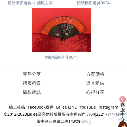
婚紗攝影道具-中國風古扇
婚紗攝影道具0024
婚紗攝影道具0044
客戶分享
方案價格
禮服租賃
道具租借
攝影網誌
心得分享
線上校稿
FaceBook粉專
LaFee LINE
YouTuBe
instagram
©2012-2023LaFee漂亮婚紗版權所有幸福有約：(04)22217711‧台中
市中區三民路二段143號(
GPS
)