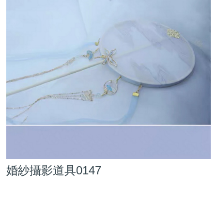
婚紗攝影道具0147