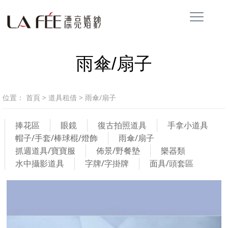
雨傘/扇子
位置：
首頁
>
道具租借
>
雨傘/扇子
捧花區
眼鏡
復古拍照道具
手拿小道具
帽子/手套/棒球棍/燈飾
雨傘/扇子
抓週道具/寶寶服
佈景/野餐墊
樂器類
水中攝影道具
字牌/字掛牌
面具/頭套區