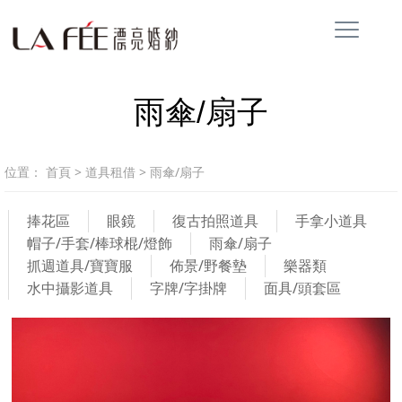
雨傘/扇子
位置：
首頁
>
道具租借
>
雨傘/扇子
捧花區
眼鏡
復古拍照道具
手拿小道具
帽子/手套/棒球棍/燈飾
雨傘/扇子
抓週道具/寶寶服
佈景/野餐墊
樂器類
水中攝影道具
字牌/字掛牌
面具/頭套區