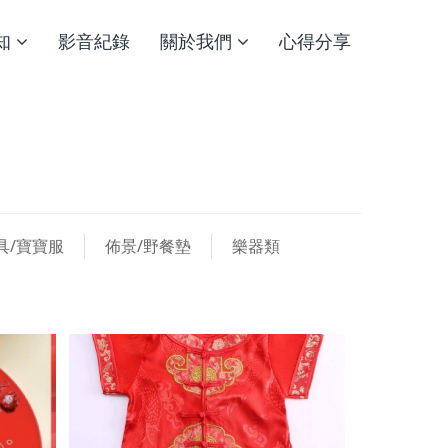
知
影音紀錄
關於我們
心得分享
具/寶寶服
佈景/野餐墊
樂器類