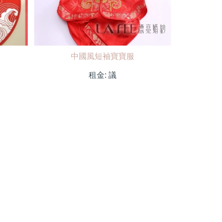
9
中國風短袖寶寶服
租金:
議