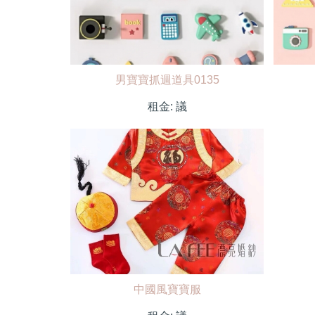
男寶寶抓週道具0135
租金:
議
中國風寶寶服