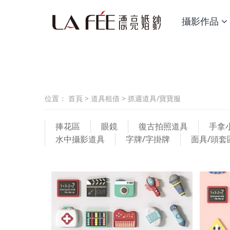
攝影作品
位置：
首頁
>
道具租借
>
抓週道具/寶寶服
捧花區
眼鏡
復古拍照道具
手拿
水中攝影道具
字牌/字掛牌
面具/頭套