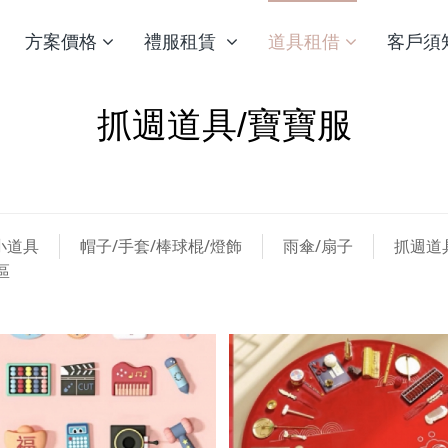
方案價格
禮服租賃
道具租借
客戶須
抓週道具/寶寶服
小道具
帽子/手套/棒球棍/燈飾
雨傘/扇子
抓週道
區