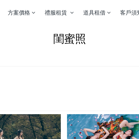
方案價格
禮服租賃
道具租借
客戶須
閨蜜照