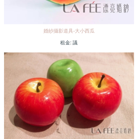
婚紗攝影道具-大小西瓜
租金:
議