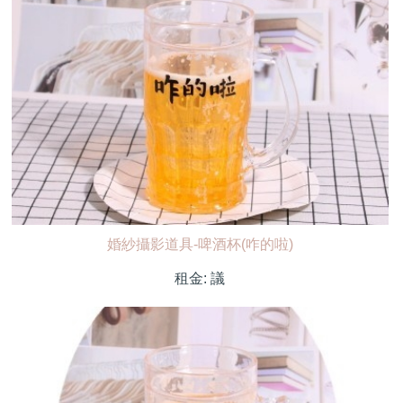
婚紗攝影道具-啤酒杯(咋的啦)
租金:
議