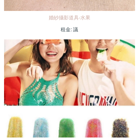
婚紗攝影道具-水果
租金:
議