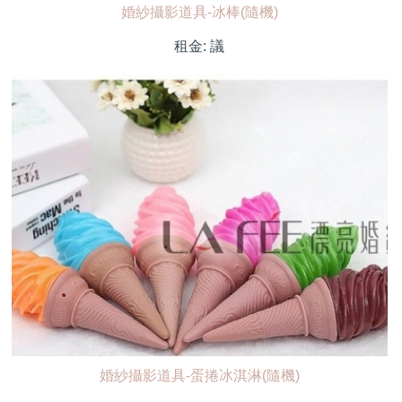
婚紗攝影道具-冰棒(隨機)
租金:
議
婚紗攝影道具-蛋捲冰淇淋(隨機)