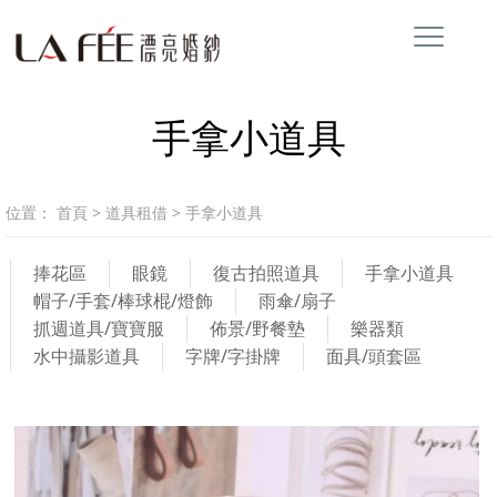
手拿小道具
位置：
首頁
>
道具租借
>
手拿小道具
捧花區
眼鏡
復古拍照道具
手拿小道具
帽子/手套/棒球棍/燈飾
雨傘/扇子
抓週道具/寶寶服
佈景/野餐墊
樂器類
水中攝影道具
字牌/字掛牌
面具/頭套區