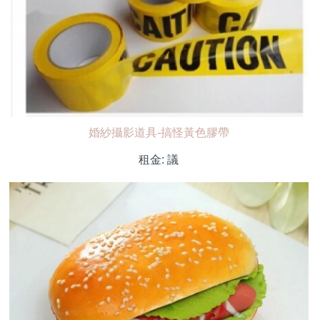
婚紗攝影道具-搞怪黃色膠帶
租金:
議