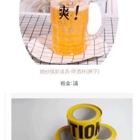
婚紗攝影道具-啤酒杯(爽字)
租金:
議