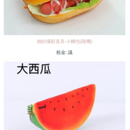
婚紗攝影道具-小麵包(隨機)
租金:
議