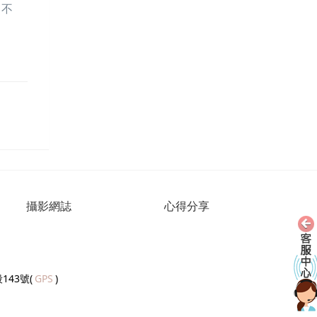
司不
攝影網誌
心得分享
143號(
GPS
)