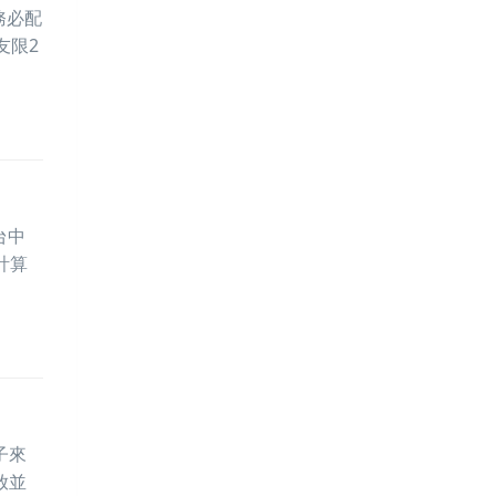
務必配
友限2
台中
計算
子來
放並