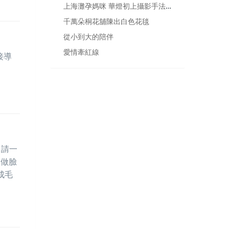
上海灘孕媽咪 華燈初上攝影手法 讓人耳目一新
千萬朵桐花舖陳出白色花毯
從小到大的陪伴
愛情牽紅線
接導
，請一
沒做臉
成毛