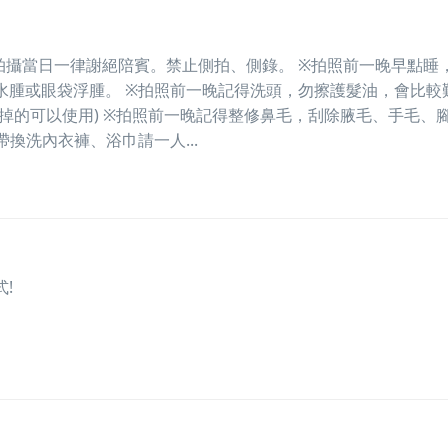
拍攝當日一律謝絕陪賓。禁止側拍、側錄。 ※拍照前一晚早點睡
水腫或眼袋浮腫。 ※拍照前一晚記得洗頭，勿擦護髮油，會比較
的掉的可以使用) ※拍照前一晚記得整修鼻毛，刮除腋毛、手毛、
帶換洗內衣褲、浴巾請一人...
!