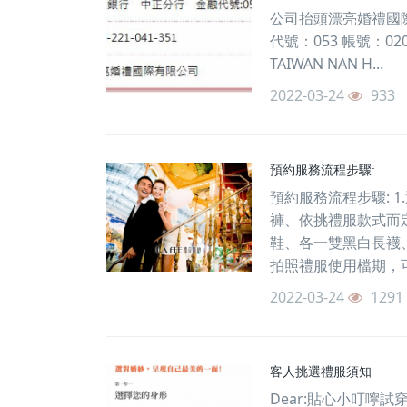
公司抬頭漂亮婚禮國際有
代號：053 帳號：02
TAIWAN NAN H...
2022-03-24
933
預約服務流程步驟:
預約服務流程步驟: 
褲、依挑禮服款式而
鞋、各一雙黑白長襪、
拍照禮服使用檔期，可
2022-03-24
1291
客人挑選禮服須知
Dear:貼心小叮嚀