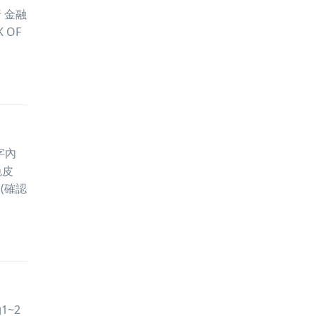
 金融
 OF
字內
色皮
(確認
~2