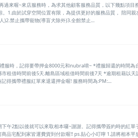
後再過來喔~來店服務時，為求其他顧客服務品質，以下幾點項目
。1.由於試穿空間位置有限，為提供更好的服務品質， 陪同親
)2.禁止攜帶寵物(導盲犬除外)3.全館禁止...
*取禮服時，記得要帶押金8000元和nubra唷~ *禮服歸還的時間為
縣市租借時間前後5天.離島區域租借時間前後7天 *逾期租藉以天
時記得攜帶禮服紅單來退還押金喔! 服務時間為:PM:...
件日期下午2點以後就可以來取相本囉~謝謝。記得攜帶簽約時的紅單
何商品宅配到家皆運費貨到付款喔!! ps.貼心小叮嚀 1.請將相本平