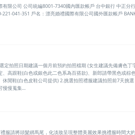
限公司 公司統編8001-7340國內匯款帳戶 台中銀行 中正分行
0-221-041-351 戶名：漂亮婚禮國際有限公司國外匯款帳戶 BANK
1.選定拍照日期建議一個月前預約拍照檔期 (女生建議先備膚色丁
定、高跟鞋(白色或銀色此二色系為百搭款)、新郎請帶黑色或棕
休閒鞋(白色皮鞋公司提供) 2.挑選拍照禮服建議拍照前7天挑選 
慢慢蒐集...
試穿禮服請將頭髮綁馬尾，化淡妝呈現整體美麗效果挑禮服時間大約1