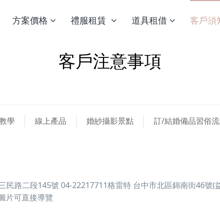
方案價格
禮服租賃
道具租借
客戶須
客戶注意事項
教學
線上產品
婚紗攝影景點
訂/結婚備品習俗流
民路二段145號 04-22217711格雷特 台中市北區錦南街46號(
8點入圖片可直接導覽