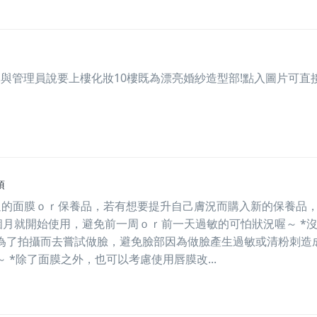
.與管理員說要上樓化妝10樓既為漂亮婚紗造型部!點入圖片可直
項
過的面膜ｏｒ保養品，若有想要提升自己膚況而購入新的保養品
個月就開始使用，避免前一周ｏｒ前一天過敏的可怕狀況喔～ *
為了拍攝而去嘗試做臉，避免臉部因為做臉產生過敏或清粉刺造
 *除了面膜之外，也可以考慮使用唇膜改...