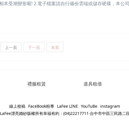
相本受潮變形喔! 2.電子檔案請自行備份雲端或儲存硬碟，本公
上一頁
下一頁
末頁
禮服租賃
道具租借
線上校稿
FaceBook粉專
LaFee LINE
YouTuBe
instagram
023LaFee漂亮婚紗版權所有幸福有約：(04)22217711‧台中市中區三民路二段