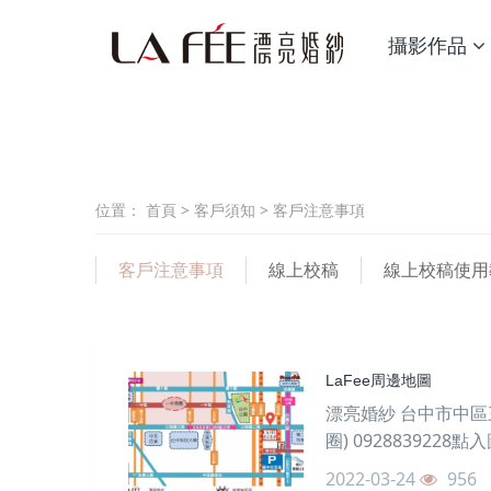
攝影作品
位置：
首頁
>
客戶須知
>
客戶注意事項
客戶注意事項
線上校稿
線上校稿使用
LaFee周邊地圖
漂亮婚紗 台中市中區三
圈) 092883922
2022-03-24
956