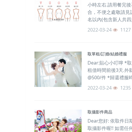
小時左右.請用餐完
合，不便之處敬請見諒
名以內(包含新人共四人
2022-03-24
1127
取單租/訂婚/結婚禮服
Dear:貼心小叮嚀 
租借時間前後3天.外
@500/件 *歸還禮服
2022-03-24
1235
取攝影件商品
Dear您好: 依取
取攝影件喔!! 如需任