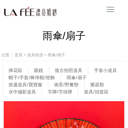
雨傘/扇子
位置：
首頁
>
道具租借
>
雨傘/扇子
捧花區
眼鏡
復古拍照道具
手拿小道具
帽子/手套/棒球棍/燈飾
雨傘/扇子
抓週道具/寶寶服
佈景/野餐墊
樂器類
水中攝影道具
字牌/字掛牌
面具/頭套區