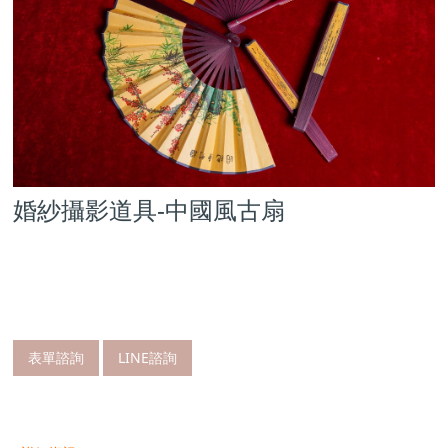
婚紗攝影道具-中國風古扇
表單諮詢
LINE諮詢