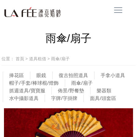
雨傘/扇子
位置：
首頁
>
道具租借
>
雨傘/扇子
捧花區
眼鏡
復古拍照道具
手拿小道具
帽子/手套/棒球棍/燈飾
雨傘/扇子
抓週道具/寶寶服
佈景/野餐墊
樂器類
水中攝影道具
字牌/字掛牌
面具/頭套區