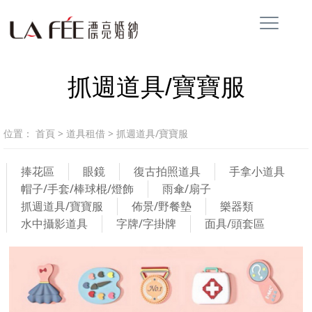
抓週道具/寶寶服
位置：
首頁
>
道具租借
>
抓週道具/寶寶服
捧花區
眼鏡
復古拍照道具
手拿小道具
帽子/手套/棒球棍/燈飾
雨傘/扇子
抓週道具/寶寶服
佈景/野餐墊
樂器類
水中攝影道具
字牌/字掛牌
面具/頭套區