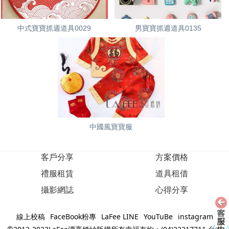
中式寶寶抓週道具0029
男寶寶抓週道具0135
中國風寶寶服
客戶分享
方案價格
禮服租賃
道具租借
攝影網誌
心得分享
線上校稿
FaceBook粉專
LaFee LINE
YouTuBe
instagram