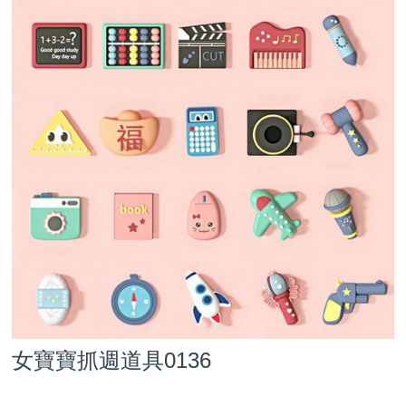
女寶寶抓週道具0136