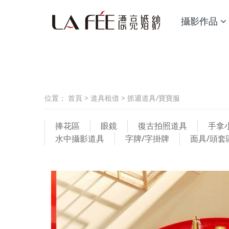
攝影作品
位置：
首頁
>
道具租借
>
抓週道具/寶寶服
捧花區
眼鏡
復古拍照道具
手拿
水中攝影道具
字牌/字掛牌
面具/頭套