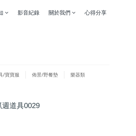
知
影音紀錄
關於我們
心得分享
具/寶寶服
佈景/野餐墊
樂器類
週道具0029