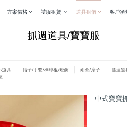
方案價格
禮服租賃
道具租借
客戶須
抓週道具/寶寶服
小道具
帽子/手套/棒球棍/燈飾
雨傘/扇子
抓週道
區
中式寶寶抓