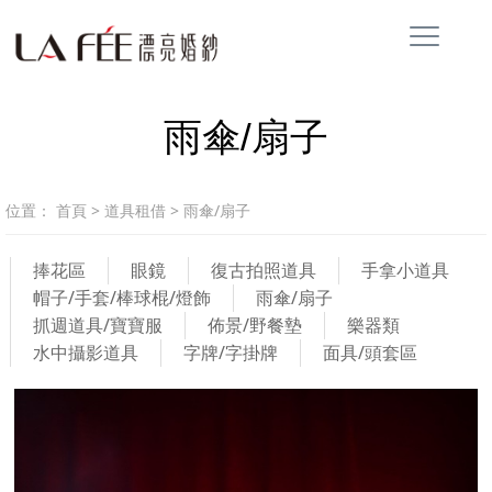
雨傘/扇子
位置：
首頁
>
道具租借
>
雨傘/扇子
捧花區
眼鏡
復古拍照道具
手拿小道具
帽子/手套/棒球棍/燈飾
雨傘/扇子
抓週道具/寶寶服
佈景/野餐墊
樂器類
水中攝影道具
字牌/字掛牌
面具/頭套區