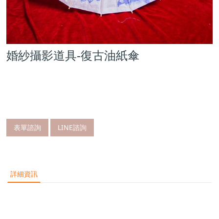
婚紗攝影道具-復古油紙傘
表單諮詢
LINE諮詢
詳細資訊