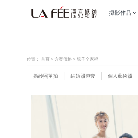
攝影作品
位置：
首頁
>
方案價格
>
親子全家福
婚紗照單拍
結婚照包套
個人藝術照