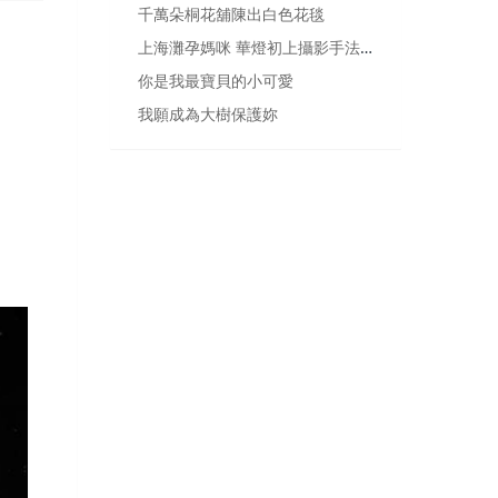
千萬朵桐花舖陳出白色花毯
上海灘孕媽咪 華燈初上攝影手法 讓人耳目一新
你是我最寶貝的小可愛
我願成為大樹保護妳