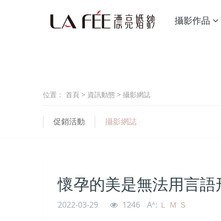
攝影作品
位置：
首頁
>
資訊動態
>
攝影網誌
促銷活動
攝影網誌
懷孕的美是無法用言語
2022-03-29
1246
Aᴬ:
Ｌ
Ｍ
Ｓ