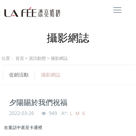
攝影網誌
位置：
首頁
>
資訊動態
>
攝影網誌
促銷活動
攝影網誌
夕陽賜於我們祝福
2022-03-26
949
Aᴬ:
Ｌ
Ｍ
Ｓ
在童話中甚至卡通裡