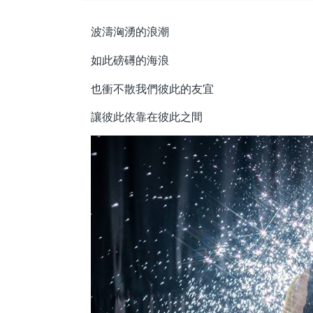
波濤洶湧的浪潮
如此磅礡的海浪
也衝不散我們彼此的友宜
讓彼此依靠在彼此之間