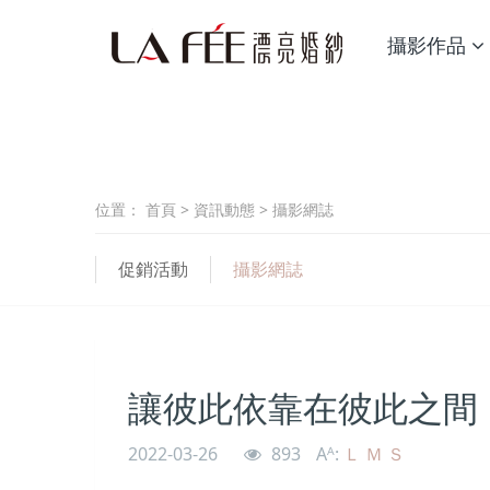
攝影作品
位置：
首頁
>
資訊動態
>
攝影網誌
促銷活動
攝影網誌
讓彼此依靠在彼此之間
2022-03-26
893
Aᴬ:
Ｌ
Ｍ
Ｓ