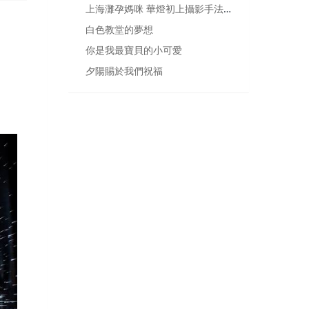
上海灘孕媽咪 華燈初上攝影手法 讓人耳目一新
白色教堂的夢想
你是我最寶貝的小可愛
夕陽賜於我們祝福