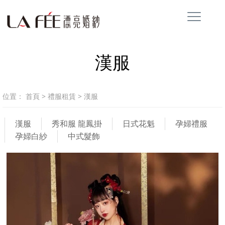
漢服
位置：
首頁
>
禮服租賃
>
漢服
漢服
秀和服 龍鳳掛
日式花魁
孕婦禮服
孕婦白紗
中式髮飾