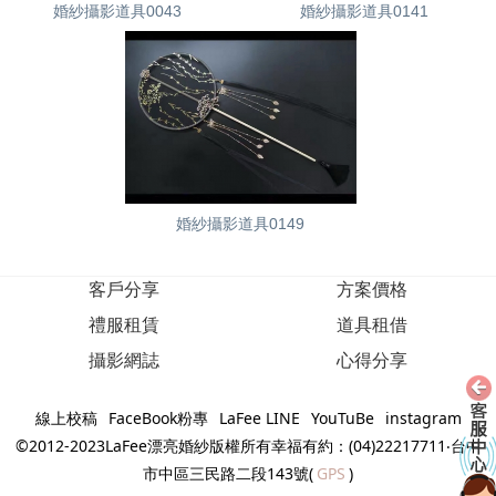
婚紗攝影道具0043
婚紗攝影道具0141
婚紗攝影道具0149
客戶分享
方案價格
禮服租賃
道具租借
攝影網誌
心得分享
線上校稿
FaceBook粉專
LaFee LINE
YouTuBe
instagram
©2012-2023LaFee漂亮婚紗版權所有幸福有約：(04)22217711‧台中
市中區三民路二段143號(
GPS
)