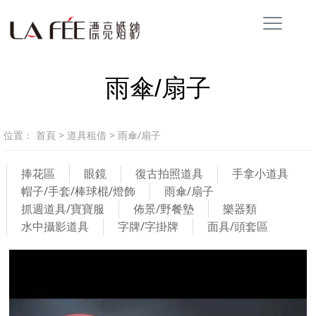
雨傘/扇子
位置：
首頁
>
道具租借
>
雨傘/扇子
捧花區
眼鏡
復古拍照道具
手拿小道具
帽子/手套/棒球棍/燈飾
雨傘/扇子
抓週道具/寶寶服
佈景/野餐墊
樂器類
水中攝影道具
字牌/字掛牌
面具/頭套區