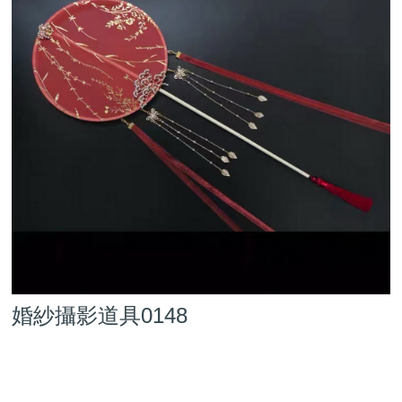
婚紗攝影道具0148