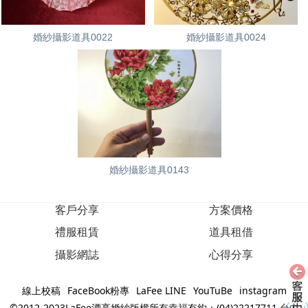
婚紗攝影道具0022
婚紗攝影道具0024
婚紗攝影道具0143
客戶分享
方案價格
禮服租賃
道具租借
攝影網誌
心得分享
線上校稿
FaceBook粉專
LaFee LINE
YouTuBe
instagram
©2012-2023LaFee漂亮婚紗版權所有幸福有約：(04)22217711‧台中