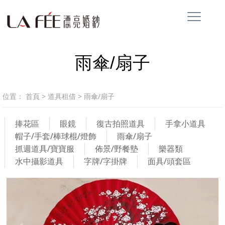
雨傘/扇子
位置：
首頁
>
道具租借
>
雨傘/扇子
捧花區
眼鏡
復古拍照道具
手拿小道具
帽子/手套/棒球棍/燈飾
雨傘/扇子
抓週道具/寶寶服
佈景/野餐墊
樂器類
水中攝影道具
字牌/字掛牌
面具/頭套區