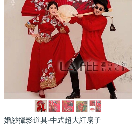
婚紗攝影道具-中式超大紅扇子