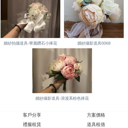
婚紗拍攝道具-華麗鑽石小捧花
婚紗攝影道具0068
婚紗攝影道具-浪漫系粉色捧花
客戶分享
方案價格
禮服租賃
道具租借