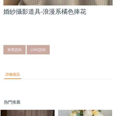
婚紗攝影道具-浪漫系橘色捧花
表單諮詢
LINE諮詢
詳細資訊
熱門推薦