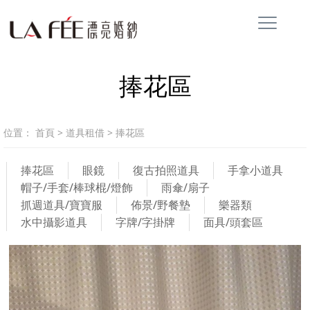
捧花區
位置：
首頁
>
道具租借
>
捧花區
捧花區
眼鏡
復古拍照道具
手拿小道具
帽子/手套/棒球棍/燈飾
雨傘/扇子
抓週道具/寶寶服
佈景/野餐墊
樂器類
水中攝影道具
字牌/字掛牌
面具/頭套區