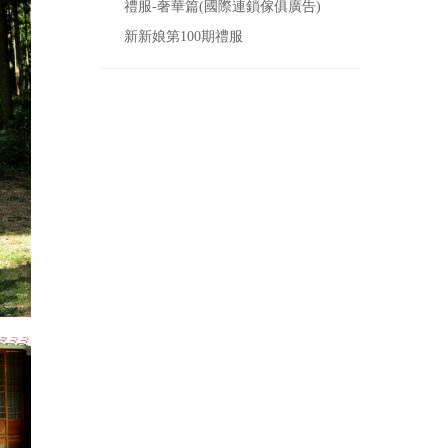
禮服-奢華篇(國際連鎖傢俱廣告)
新新娘第100期禮服