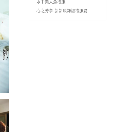
水中美人魚禮服
心之芳亭-新新娘雜誌禮服篇