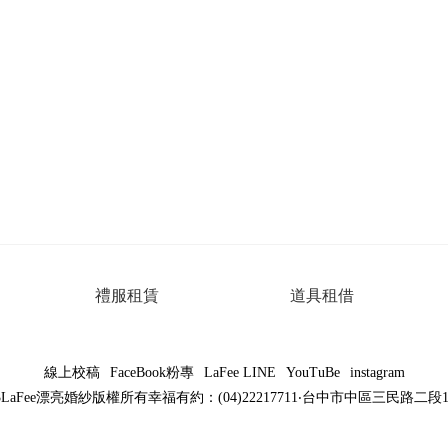
禮服租賃
道具租借
線上校稿
FaceBook粉專
LaFee LINE
YouTuBe
instagram
023LaFee漂亮婚紗版權所有幸福有約：(04)22217711‧台中市中區三民路二段1