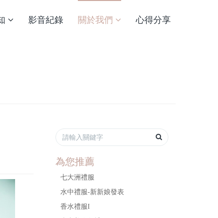
知
影音紀錄
關於我們
心得分享
為您推薦
七大洲禮服
水中禮服-新新娘發表
香水禮服I