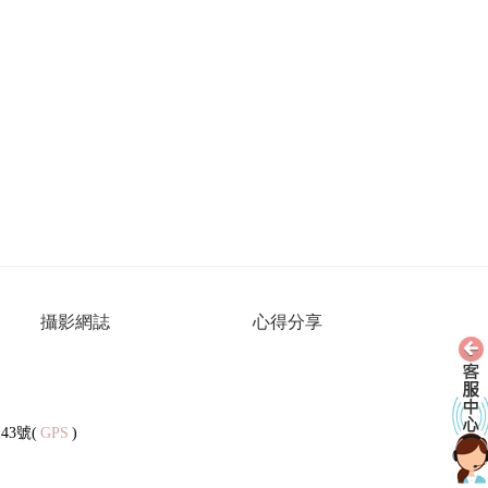
攝影網誌
心得分享
43號(
GPS
)