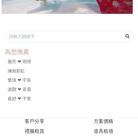
為您推薦
雅芳 ❤ 明理
擁抱彩虹
繁瑋 ❤ 宇辰
游翾 ❤ 若晨
庭妤 ❤ 于萱
客戶分享
方案價格
禮服租賃
道具租借