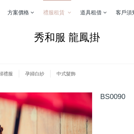
方案價格
禮服租賃
道具租借
客戶須
秀和服 龍鳳掛
婦禮服
孕婦白紗
中式髮飾
BS0090