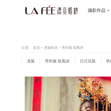
攝影作品
位置：
首頁
>
禮服租賃
>
秀和服 龍鳳掛
漢服
秀和服 龍鳳掛
日式花魁
孕