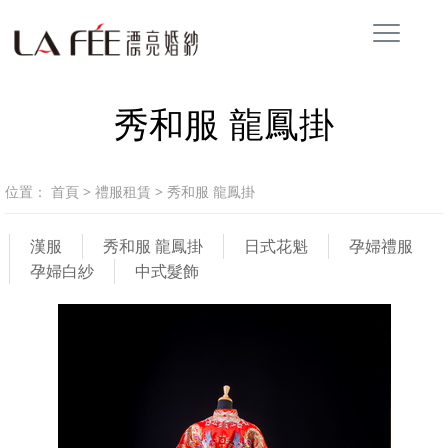
秀和服 龍鳳掛
位置：
首頁
>
禮服租賃
>
秀和服 龍鳳掛
漢服
秀和服 龍鳳掛
日式花魁
孕婦禮服
孕婦白紗
中式髮飾