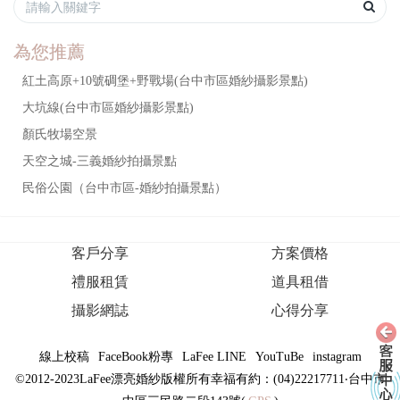
為您推薦
紅土高原+10號碉堡+野戰場(台中市區婚紗攝影景點)
大坑線(台中市區婚紗攝影景點)
顏氏牧場空景
天空之城-三義婚紗拍攝景點
民俗公園（台中市區-婚紗拍攝景點）
客戶分享
方案價格
禮服租賃
道具租借
攝影網誌
心得分享
線上校稿
FaceBook粉專
LaFee LINE
YouTuBe
instagram
©2012-2023LaFee漂亮婚紗版權所有幸福有約：(04)22217711‧台中市