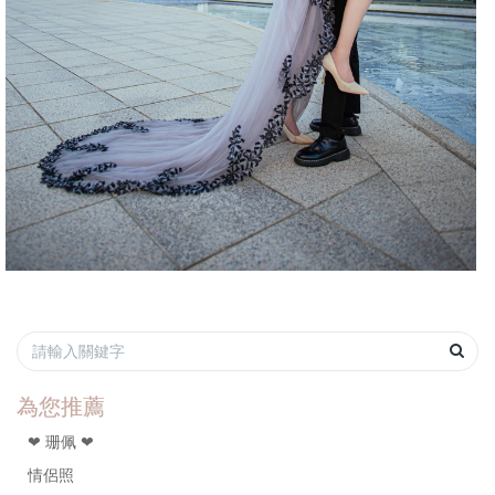
為您推薦
❤ 珊佩 ❤
情侶照