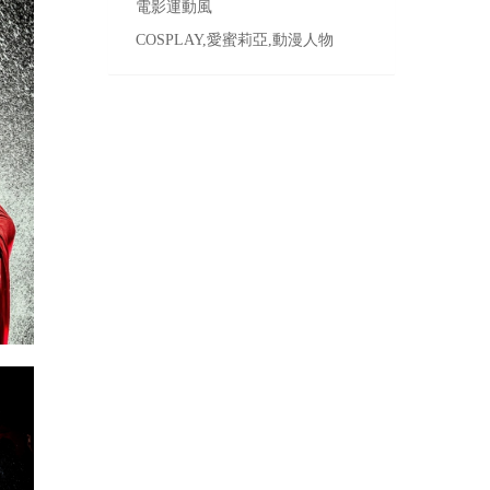
電影運動風
COSPLAY,愛蜜莉亞,動漫人物